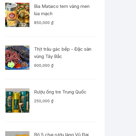
Bia Mataico tem vàng men
lúa mạch
850,000
₫
Thịt trâu gác bếp - Đặc sản
vùng Tây Bắc
900,000
₫
Rượu ống tre Trung Quốc
250,000
₫
Bộ 5 chai rượu làng Vũ Đại