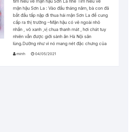
tìm hiểu về mận hậu Sơn La nhé Tìm hiểu về
mận hậu Sơn La : Vào đầu tháng năm, bà con đã
bắt đầu tấp nập đi thua hái mận Sơn La để cung
cấp ra thị trường –Mận hậu có vẻ ngoài nhỏ
nhắn , vỏ xanh ,vị chua thanh mát , hơi chát tuy
nhiên vẫn được giới sành ăn Hà Nội săn
lùng.Dường như vì nó mang nét đặc chưng của
minh
04/05/2021