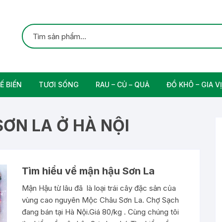
Ế BIẾN
TƯƠI SỐNG
RAU – CỦ – QUẢ
ĐỒ KHÔ – GIA VỊ
ắc
Gia cầm
Các Loại Trái Cây
Gia Vị Nấu Ăn
ƠN LA Ở HÀ NỘI
rung
Thịt bò tươi sạch
Nam
Tìm hiểu về mận hậu Sơn La
n
Mận Hậu từ lâu đã là loại trái cây đặc sản của
vùng cao nguyên Mộc Châu Sơn La. Chợ Sạch
đang bán tại Hà Nội.Giá 80/kg . Cùng chúng tôi