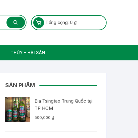
Tổng cộng:
0
₫
THỦY – HẢI SẢN
Thủy Sản – Cá nước ngọt
SẢN PHẨM
Bia Tsingtao Trung Quốc tại
TP HCM
500,000
₫