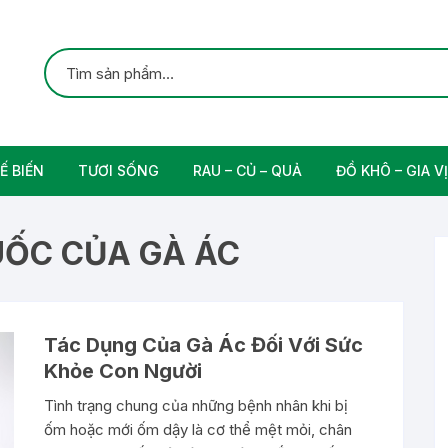
Ế BIẾN
TƯƠI SỐNG
RAU – CỦ – QUẢ
ĐỒ KHÔ – GIA VỊ
ắc
Gia cầm
Các Loại Trái Cây
Gia Vị Nấu Ăn
UỐC CỦA GÀ ÁC
rung
Thịt bò tươi sạch
Nam
Tác Dụng Của Gà Ác Đối Với Sức
n
Khỏe Con Người
Tình trạng chung của những bệnh nhân khi bị
ốm hoặc mới ốm dậy là cơ thể mệt mỏi, chân