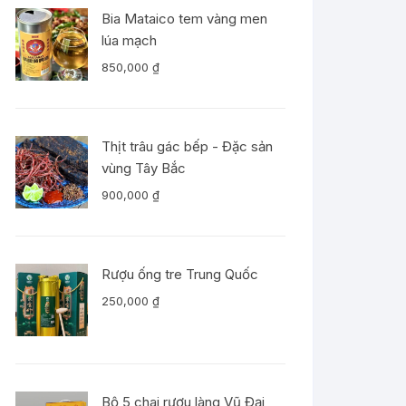
Bia Mataico tem vàng men
lúa mạch
850,000
₫
Thịt trâu gác bếp - Đặc sản
vùng Tây Bắc
900,000
₫
Rượu ống tre Trung Quốc
250,000
₫
Bộ 5 chai rượu làng Vũ Đại