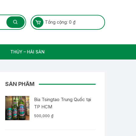
Tổng cộng:
0
₫
THỦY – HẢI SẢN
Thủy Sản – Cá nước ngọt
SẢN PHẨM
Bia Tsingtao Trung Quốc tại
TP HCM
500,000
₫