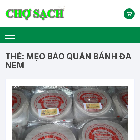
Chuyển
tới
nội
dung
THẺ:
MẸO BẢO QUẢN BÁNH ĐA
NEM