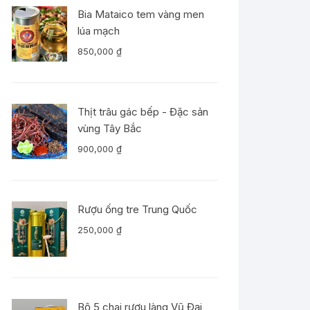
Bia Mataico tem vàng men
lúa mạch
850,000
₫
Thịt trâu gác bếp - Đặc sản
vùng Tây Bắc
900,000
₫
Rượu ống tre Trung Quốc
250,000
₫
Bộ 5 chai rượu làng Vũ Đại