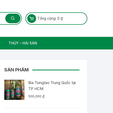
Tổng cộng:
0
₫
THỦY – HẢI SẢN
Thủy Sản – Cá nước ngọt
SẢN PHẨM
Bia Tsingtao Trung Quốc tại
TP HCM
500,000
₫