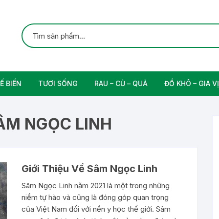
Ế BIẾN
TƯƠI SỐNG
RAU – CỦ – QUẢ
ĐỒ KHÔ – GIA VỊ
ắc
Gia cầm
Các Loại Trái Cây
Gia Vị Nấu Ăn
SÂM NGỌC LINH
rung
Thịt bò tươi sạch
Nam
Giới Thiệu Về Sâm Ngọc Linh
n
Sâm Ngọc Linh năm 2021 là một trong những
niềm tự hào và cũng là đóng góp quan trọng
của Việt Nam đối với nền y học thế giới. Sâm