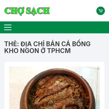
Chuyển
tới
nội
dung
THẺ:
ĐỊA CHỈ BÁN CÁ BỐNG
KHO NGON Ở TPHCM