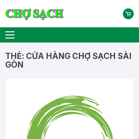
Chuyển
tới
nội
dung
THẺ:
CỬA HÀNG CHỢ SẠCH SÀI
GÒN