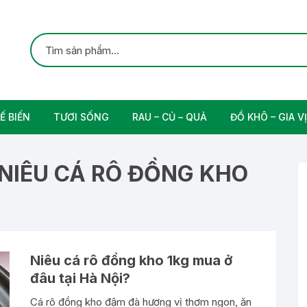
Ế BIẾN
TƯƠI SỐNG
RAU – CỦ – QUẢ
ĐỒ KHÔ – GIA VỊ
ắc
Gia cầm
Các Loại Trái Cây
Gia Vị Nấu Ăn
NIÊU CÁ RÔ ĐỒNG KHO
rung
Thịt bò tươi sạch
Nam
n
Niêu cá rô đồng kho 1kg mua ở
đâu tại Hà Nội?
Cá rô đồng kho đậm đà hương vị thơm ngon, ăn