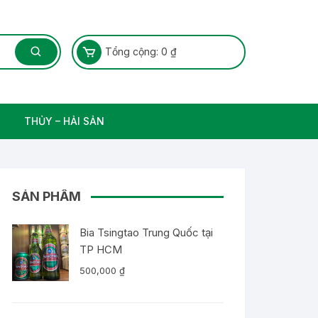
Tổng cộng:
0
₫
THỦY – HẢI SẢN
Thủy Sản – Cá nước ngọt
SẢN PHẨM
Bia Tsingtao Trung Quốc tại
TP HCM
500,000
₫