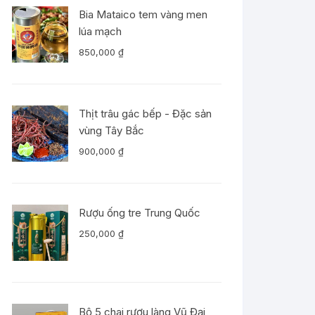
Bia Mataico tem vàng men
lúa mạch
850,000
₫
Thịt trâu gác bếp - Đặc sản
vùng Tây Bắc
900,000
₫
Rượu ống tre Trung Quốc
250,000
₫
Bộ 5 chai rượu làng Vũ Đại