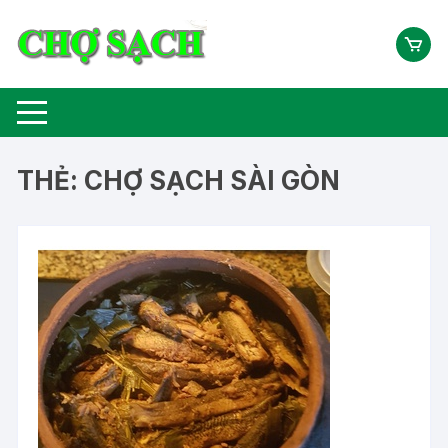
Chuyển
tới
nội
dung
THẺ:
CHỢ SẠCH SÀI GÒN