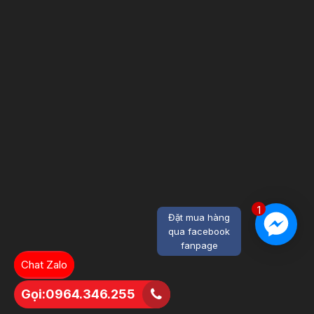
1
Đặt mua hàng
qua facebook
fanpage
Chat Zalo
Gọi:0964.346.255