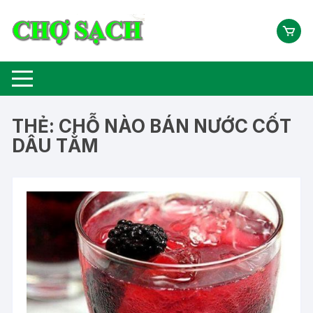
Chuyển
tới
nội
dung
THẺ:
CHỖ NÀO BÁN NƯỚC CỐT
DÂU TẰM