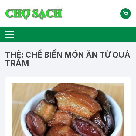
Chuyển
tới
nội
dung
THẺ:
CHẾ BIẾN MÓN ĂN TỪ QUẢ
TRÁM