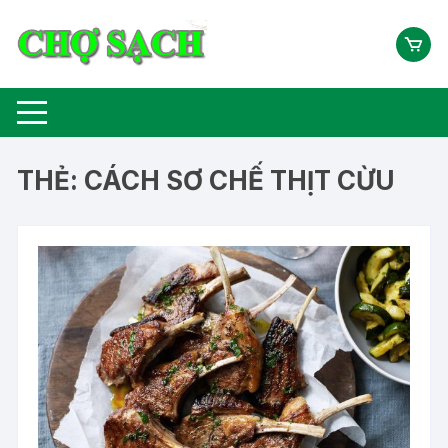
Chuyển
tới
nội
dung
THẺ:
CÁCH SƠ CHẾ THỊT CỪU