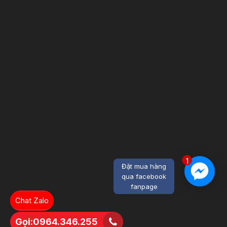
1
Đặt mua hàng
qua facebook
fanpage
Chat Zalo
Gọi:0964.346.255