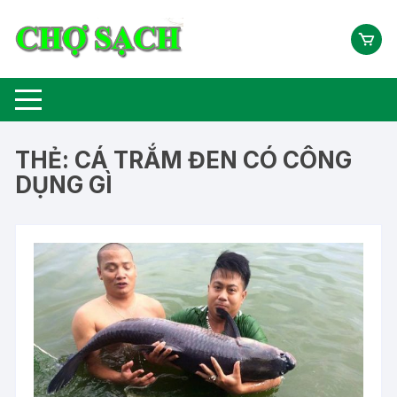
Chuyển
tới
nội
dung
THẺ:
CÁ TRẮM ĐEN CÓ CÔNG
DỤNG GÌ