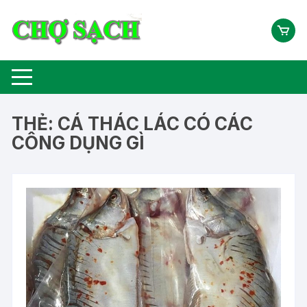
Chuyển
tới
nội
dung
THẺ:
CÁ THÁC LÁC CÓ CÁC
CÔNG DỤNG GÌ