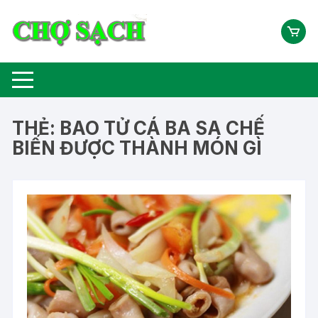
Chuyển
tới
nội
dung
THẺ:
BAO TỬ CÁ BA SA CHẾ
BIẾN ĐƯỢC THÀNH MÓN GÌ