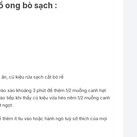
ổ ong bò sạch :
ăn, củ kiệu rửa sạch cắt bỏ rể
vào xào khoảng 3 phút để thêm 1/2 muỗng canh hạt
xào tiếp khi thấy củ kiệu vừa héo nêm 1/2 muỗng canh
t ngọt
ể thêm ít tiu vào hoặc hành ngò tuỳ sở thích của mọi