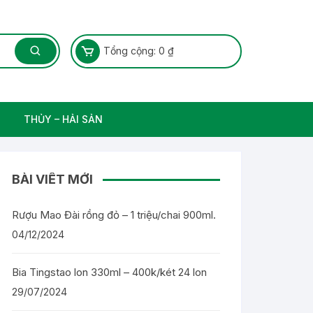
Tổng cộng:
0
₫
THỦY – HẢI SẢN
Thủy Sản – Cá nước ngọt
BÀI VIẾT MỚI
Rượu Mao Đài rồng đỏ – 1 triệu/chai 900ml.
04/12/2024
Bia Tingstao lon 330ml – 400k/két 24 lon
29/07/2024