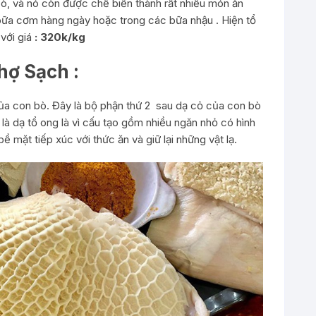
ò, và nó còn được chế biến thành rất nhiều món ăn
bữa cơm hàng ngày hoặc trong các bữa nhậu . Hiện tổ
với giá
: 320k/kg
hợ Sạch :
ủa con bò. Đây là bộ phận thứ 2 sau dạ cỏ của con bò
là dạ tổ ong là vì cấu tạo gồm nhiều ngăn nhỏ có hình
 mặt tiếp xúc với thức ăn và giữ lại những vật lạ.