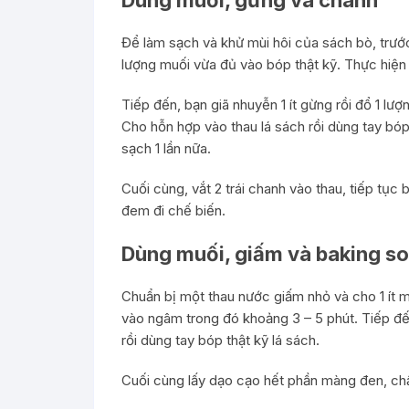
Dùng muối, gừng và chanh
Để làm sạch và khử mùi hôi của sách bò, trước
lượng muối vừa đủ vào bóp thật kỹ. Thực hiện t
Tiếp đến, bạn giã nhuyễn 1 ít gừng rồi đổ 1 lư
Cho hỗn hợp vào thau lá sách rồi dùng tay bóp
sạch 1 lần nữa.
Cuối cùng, vắt 2 trái chanh vào thau, tiếp tục
đem đi chế biến.
Dùng muối, giấm và baking s
Chuẩn bị một thau nước giấm nhỏ và cho 1 ít
vào ngâm trong đó khoảng 3 – 5 phút. Tiếp đ
rồi dùng tay bóp thật kỹ lá sách.
Cuối cùng lấy dạo cạo hết phần màng đen, chất