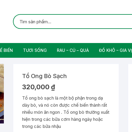
Ế BIẾN
TƯƠI SỐNG
RAU – CỦ – QUẢ
ĐỒ KHÔ – GIA VỊ
ắc
Gia cầm
Các Loại Trái Cây
Gia Vị Nấu Ăn
Tổ Ong Bò Sạch
rung
Thịt bò tươi sạch
320,000
₫
Nam
Tổ ong bò sạch là một bộ phận trong dạ
dày bò, và nó còn được chế biến thành rất
n
nhiều món ăn ngon . Tổ ong bò thường xuất
hiện trong các bữa cơm hàng ngày hoặc
trong các bữa nhậu