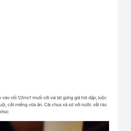
vào nồi 1/2mcf muối với vài lát gừng giã hơi dập, luộc
ội, cắt miếng vừa ăn. Cải chua xả sơ với nước vắt ráo
 khúc