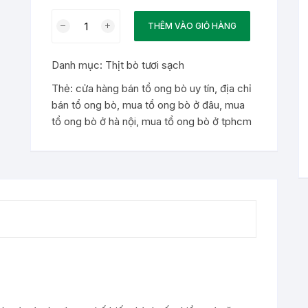
Tổ
THÊM VÀO GIỎ HÀNG
Ong
Bò
Danh mục:
Thịt bò tươi sạch
Sạch
số
Thẻ:
cửa hàng bán tổ ong bò uy tín
,
địa chỉ
lượng
bán tổ ong bò
,
mua tổ ong bò ở đâu
,
mua
tổ ong bò ở hà nội
,
mua tổ ong bò ở tphcm