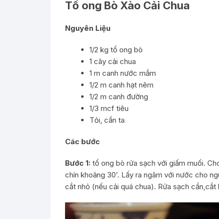
Tổ ong Bò Xào Cải Chua
Nguyên Liệu
1/2 kg tổ ong bò
1 cây cải chua
1 m canh nước mắm
1/2 m canh hạt nêm
1/2 m canh đường
1/3 mcf tiêu
Tỏi, cần ta
Các bước
Bước 1:
tổ ong bò rửa sạch với giấm muối. Cho 
chín khoảng 30’. Lấy ra ngâm với nước cho ngu
cắt nhỏ (nếu cải quá chua). Rửa sạch cần,cắt