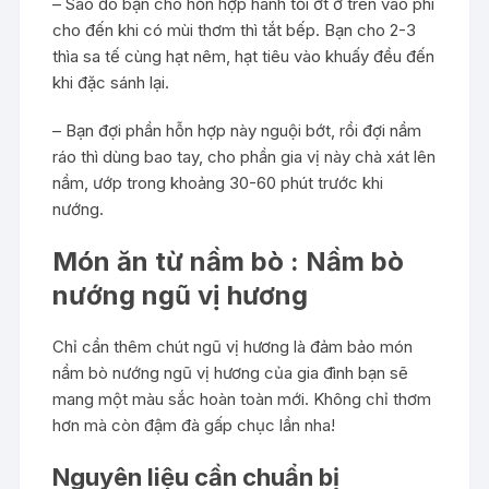
– Sao đó bạn cho hỗn hợp hành tỏi ớt ở trên vào phi
cho đến khi có mùi thơm thì tắt bếp. Bạn cho 2-3
thìa sa tế cùng hạt nêm, hạt tiêu vào khuấy đều đến
khi đặc sánh lại.
– Bạn đợi phần hỗn hợp này nguội bớt, rồi đợi nầm
ráo thì dùng bao tay, cho phần gia vị này chà xát lên
nầm, ướp trong khoảng 30-60 phút trước khi
nướng.
Món ăn từ nầm bò : Nầm bò
nướng ngũ vị hương
Chỉ cần thêm chút ngũ vị hương là đảm bảo món
nầm bò nướng ngũ vị hương của gia đình bạn sẽ
mang một màu sắc hoàn toàn mới. Không chỉ thơm
hơn mà còn đậm đà gấp chục lần nha!
Nguyên liệu cần chuẩn bị