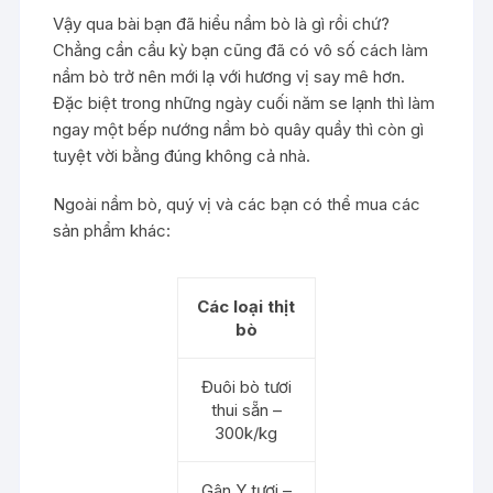
Vậy qua bài bạn đã hiểu nầm bò là gì rồi chứ?
Chẳng cần cầu kỳ bạn cũng đã có vô số cách làm
nầm bò trở nên mới lạ với hương vị say mê hơn.
Đặc biệt trong những ngày cuối năm se lạnh thì làm
ngay một bếp nướng nầm bò quây quầy thì còn gì
tuyệt vời bằng đúng không cả nhà.
Ngoài nầm bò, quý vị và các bạn có thể mua các
sản phẩm khác:
Các loại thịt
bò
Đuôi bò tươi
thui sẵn –
300k/kg
Gân Y tươi –