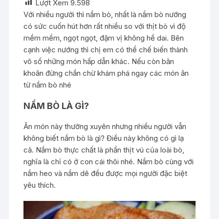
Lượt Xem
9.598
Với nhiều người thì nầm bò, nhất là nầm bò nướng
có sức cuốn hút hơn rất nhiều so với thịt bò vì độ
mềm mềm, ngọt ngọt, đậm vị không hề dai. Bên
cạnh việc nướng thì chị em có thể chế biến thành
vô số những món hấp dẫn khác. Nếu còn băn
khoăn đừng chần chừ khám phá ngay các món ăn
từ nầm bò nhé
NẦM BÒ LÀ GÌ?
Ăn món này thường xuyên nhưng nhiều người vẫn
không biết nầm bò là gì? Điều này không có gì lạ
cả. Nầm bò thực chất là phần thịt vú của loài bò,
nghĩa là chỉ có ở con cái thôi nhé. Nầm bò cùng với
nầm heo và nầm dê đều được mọi người đặc biệt
yêu thích.