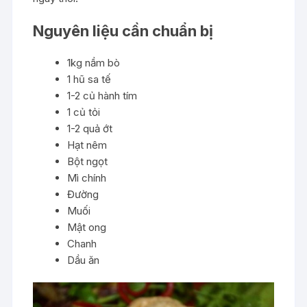
Nguyên liệu cần chuẩn bị
1kg nầm bò
1 hũ sa tế
1-2 củ hành tím
1 củ tỏi
1-2 quả ớt
Hạt nêm
Bột ngọt
Mì chính
Đường
Muối
Mật ong
Chanh
Dầu ăn