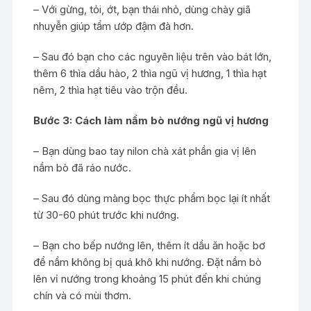
– Với gừng, tỏi, ớt, bạn thái nhỏ, dùng chày giã
nhuyễn giúp tẩm ướp đậm đà hơn.
– Sau đó bạn cho các nguyên liệu trên vào bát lớn,
thêm 6 thìa dầu hào, 2 thìa ngũ vị hương, 1 thìa hạt
nêm, 2 thìa hạt tiêu vào trộn đều.
Bước 3: Cách làm nầm bò nướng ngũ vị hương
– Bạn dùng bao tay nilon chà xát phần gia vị lên
nầm bò đã ráo nước.
– Sau đó dùng màng bọc thực phẩm bọc lại ít nhất
từ 30-60 phút trước khi nướng.
– Bạn cho bếp nướng lên, thêm ít dầu ăn hoặc bơ
để nầm không bị quá khô khi nướng. Đặt nầm bò
lên vỉ nướng trong khoảng 15 phút đến khi chúng
chín và có mùi thơm.