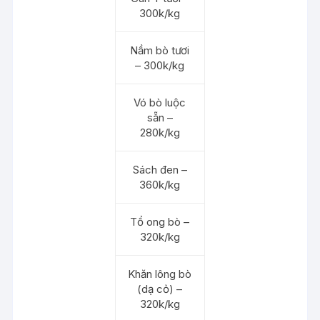
300k/kg
Nầm bò tươi
– 300k/kg
Vó bò luộc
sẵn –
280k/kg
Sách đen –
360k/kg
Tổ ong bò –
320k/kg
Khăn lông bò
(dạ cỏ) –
320k/kg