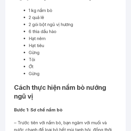
1 kg nầm bò
2 quả lê
2 gói bột ngũ vị hương
6 thìa dầu hào
Hạt nêm
Hạt tiêu
Gừng
Tỏi
Ớt
Gừng
Cách thực hiện nầm bò nướng
ngũ vị
Bước 1: Sơ chế nầm bò
– Trước tiên với nầm bò, bạn ngâm với muối và
nước chanh để loại bỏ hết mùi tanh hôi, đồng thời