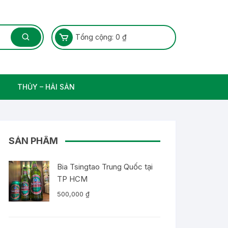
Tổng cộng:
0
₫
THỦY – HẢI SẢN
Thủy Sản – Cá nước ngọt
SẢN PHẨM
Bia Tsingtao Trung Quốc tại
TP HCM
500,000
₫