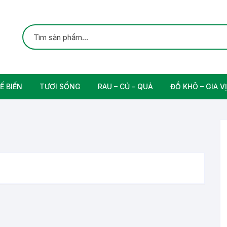
Ế BIẾN
TƯƠI SỐNG
RAU – CỦ – QUẢ
ĐỒ KHÔ – GIA VỊ
ắc
Gia cầm
Các Loại Trái Cây
Gia Vị Nấu Ăn
rung
Thịt bò tươi sạch
Nam
n