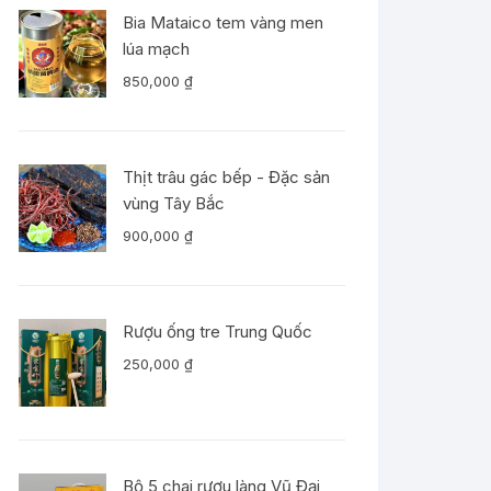
Bia Mataico tem vàng men
lúa mạch
850,000
₫
Thịt trâu gác bếp - Đặc sản
vùng Tây Bắc
900,000
₫
Rượu ống tre Trung Quốc
250,000
₫
Bộ 5 chai rượu làng Vũ Đại