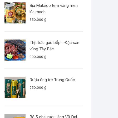
Bia Mataico tem vàng men
lúa mạch
850,000
₫
Thịt trâu gác bếp - Đặc sản
vùng Tây Bắc
900,000
₫
Rượu ống tre Trung Quốc
250,000
₫
Bộ 5 chai rượu làng Vũ Đại