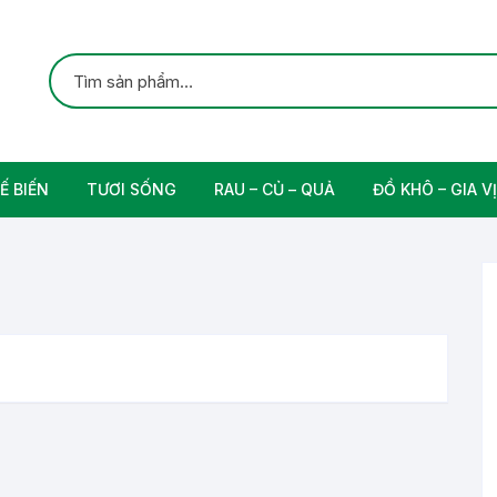
Ế BIẾN
TƯƠI SỐNG
RAU – CỦ – QUẢ
ĐỒ KHÔ – GIA VỊ
ắc
Gia cầm
Các Loại Trái Cây
Gia Vị Nấu Ăn
rung
Thịt bò tươi sạch
Nam
n