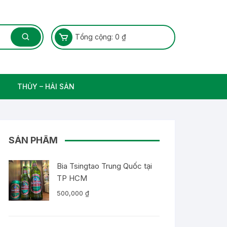
Tổng cộng:
0
₫
THỦY – HẢI SẢN
Thủy Sản – Cá nước ngọt
SẢN PHẨM
Bia Tsingtao Trung Quốc tại
TP HCM
500,000
₫