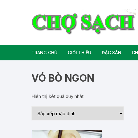
Chuyển
tới
nội
dung
TRANG CHỦ
GIỚI THIỆU
ĐẶC SẢN
CH
Liên hệ
Đặc Sản Miền B
VÓ BÒ NGON
Đặc Sản Miền T
Hiển thị kết quả duy nhất
Đặc Sản Miền 
Rượu bia đặc sả