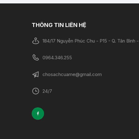
THÔNG TIN LIÊN HỆ
184/17 Nguyễn Phúc Chu - P15 - Q. Tân Bình
0964.346.255
chosachcuame@gmail.com
24/7