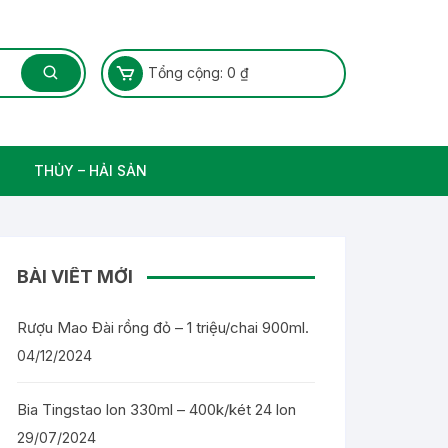
Tổng cộng:
0
₫
THỦY – HẢI SẢN
Thủy Sản – Cá nước ngọt
BÀI VIẾT MỚI
Rượu Mao Đài rồng đỏ – 1 triệu/chai 900ml.
04/12/2024
Bia Tingstao lon 330ml – 400k/két 24 lon
29/07/2024