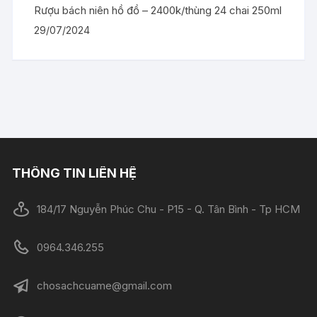
Rượu bách niên hồ đồ – 2400k/thùng 24 chai 250ml
29/07/2024
THÔNG TIN LIÊN HỆ
184/17 Nguyễn Phúc Chu - P15 - Q. Tân Bình - Tp HCM
0964.346.255
chosachcuame@gmail.com