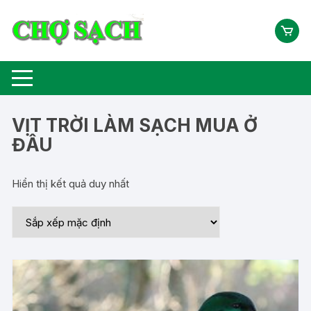
Chuyển
tới
nội
dung
VỊT TRỜI LÀM SẠCH MUA Ở
ĐÂU
Hiển thị kết quả duy nhất