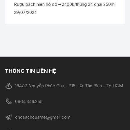
Rượu bách niên hồ đồ – 2400k/thùng 24 chai 250ml
29/07/2024
THÔNG TIN LIÊN HỆ
184/17 Nguyễn Phúc Chu - P15 - Q. Tân Bình - Tp HCM
0964.346.255
chosachcuame@gmail.com