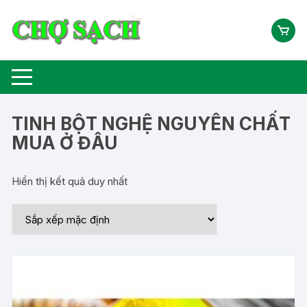
Chuyển
tới
nội
dung
TINH BỘT NGHỆ NGUYÊN CHẤT
MUA Ở ĐÂU
Hiển thị kết quả duy nhất