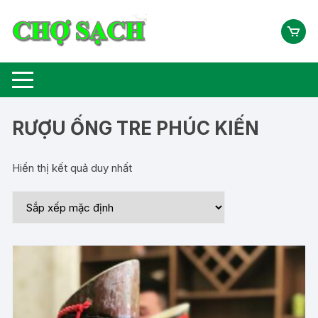
Chuyển
tới
nội
dung
RƯỢU ỐNG TRE PHÚC KIẾN
Hiển thị kết quả duy nhất