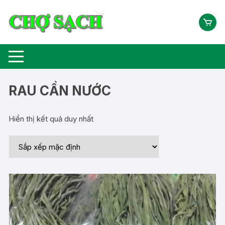
Chuyển
tới
nội
dung
RAU CẦN NƯỚC
Hiển thị kết quả duy nhất