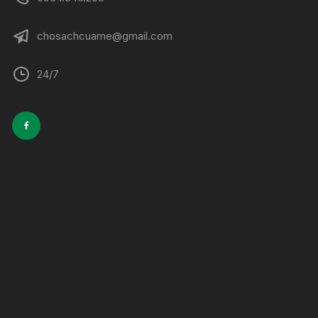
chosachcuame@gmail.com
24/7