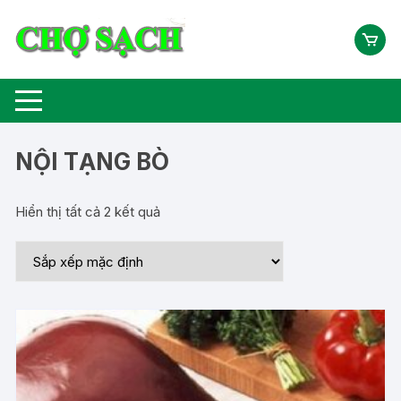
Chuyển
tới
nội
dung
NỘI TẠNG BÒ
Hiển thị tất cả 2 kết quả