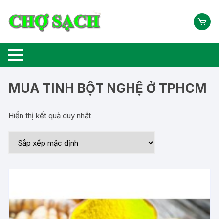
Chuyển
tới
nội
dung
MUA TINH BỘT NGHỆ Ở TPHCM
Hiển thị kết quả duy nhất