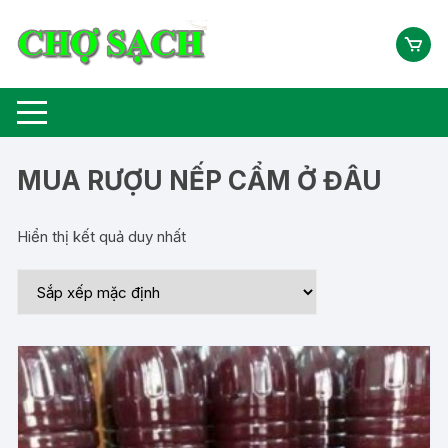
Chuyển
tới
nội
dung
MUA RƯỢU NẾP CẨM Ở ĐÂU
Hiển thị kết quả duy nhất