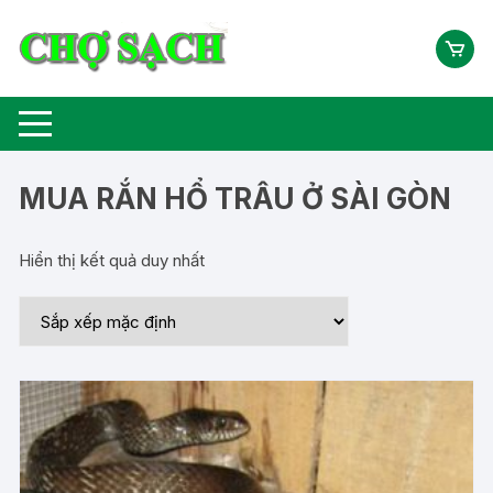
Chuyển
tới
nội
dung
MUA RẮN HỔ TRÂU Ở SÀI GÒN
Hiển thị kết quả duy nhất