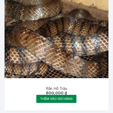
Rắn Hổ Trâu
800,000
₫
THÊM VÀO GIỎ HÀNG