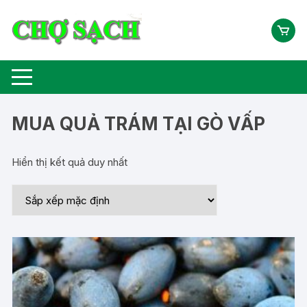
Chuyển
tới
nội
dung
MUA QUẢ TRÁM TẠI GÒ VẤP
Hiển thị kết quả duy nhất