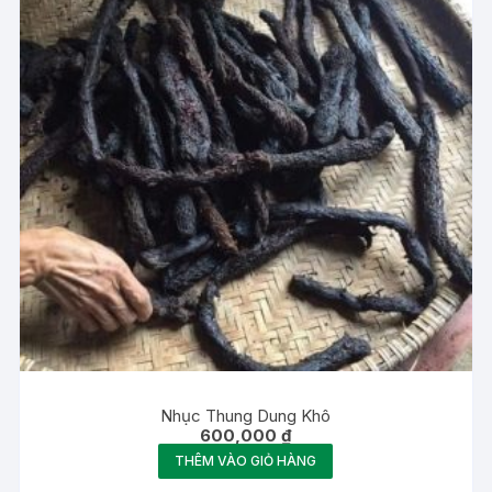
Nhục Thung Dung Khô
600,000
₫
THÊM VÀO GIỎ HÀNG