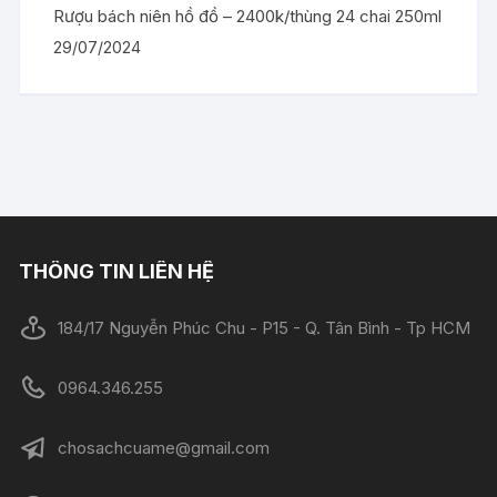
Rượu bách niên hồ đồ – 2400k/thùng 24 chai 250ml
29/07/2024
THÔNG TIN LIÊN HỆ
184/17 Nguyễn Phúc Chu - P15 - Q. Tân Bình - Tp HCM
0964.346.255
chosachcuame@gmail.com