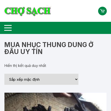
Chuyển
tới
nội
dung
MUA NHỤC THUNG DUNG Ở
ĐÂU UY TÍN
Hiển thị kết quả duy nhất