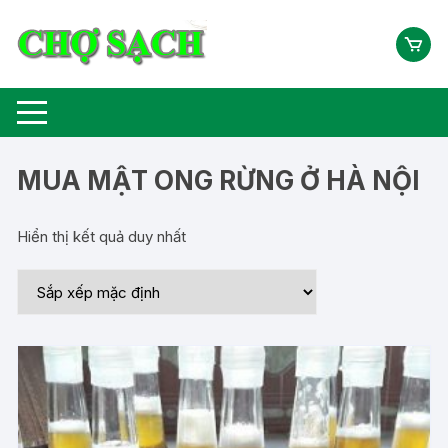
Chuyển
tới
nội
dung
MUA MẬT ONG RỪNG Ở HÀ NỘI
Hiển thị kết quả duy nhất