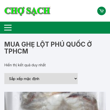
Chuyển
tới
nội
dung
MUA GHẸ LỘT PHÚ QUỐC Ở
TPHCM
Hiển thị kết quả duy nhất