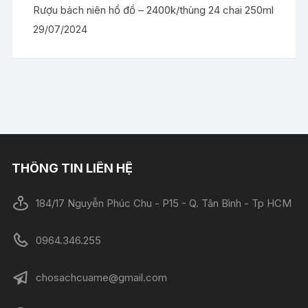
Rượu bách niên hồ đồ – 2400k/thùng 24 chai 250ml
29/07/2024
THÔNG TIN LIÊN HỆ
184/17 Nguyễn Phúc Chu - P15 - Q. Tân Bình - Tp HCM
0964.346.255
chosachcuame@gmail.com