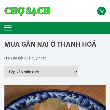
Chuyển
tới
nội
dung
MUA GÂN NAI Ở THANH HOÁ
Hiển thị kết quả duy nhất