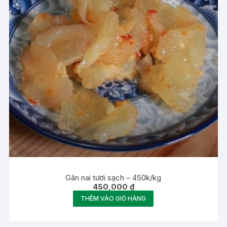
Gân nai tươi sạch – 450k/kg
450,000
₫
THÊM VÀO GIỎ HÀNG