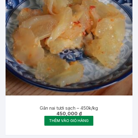
Gân nai tươi sạch – 450k/kg
450,000
₫
THÊM VÀO GIỎ HÀNG