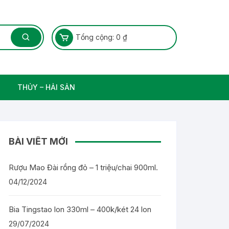
Tổng cộng:
0
₫
THỦY – HẢI SẢN
Thủy Sản – Cá nước ngọt
BÀI VIẾT MỚI
Rượu Mao Đài rồng đỏ – 1 triệu/chai 900ml.
04/12/2024
Bia Tingstao lon 330ml – 400k/két 24 lon
29/07/2024