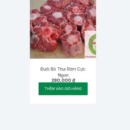
Đuôi Bò Thui Rơm Cực
Ngon
280,000
₫
THÊM VÀO GIỎ HÀNG