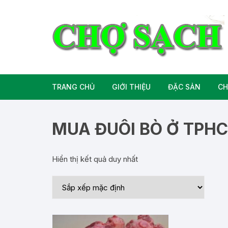
Chuyển
tới
nội
dung
TRANG CHỦ
GIỚI THIỆU
ĐẶC SẢN
CH
Liên hệ
Đặc Sản Miền B
MUA ĐUÔI BÒ Ở TPH
Đặc Sản Miền T
Hiển thị kết quả duy nhất
Đặc Sản Miền 
Rượu bia đặc sả