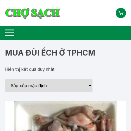
Chuyển
tới
nội
dung
MUA ĐÙI ẾCH Ở TPHCM
Hiển thị kết quả duy nhất