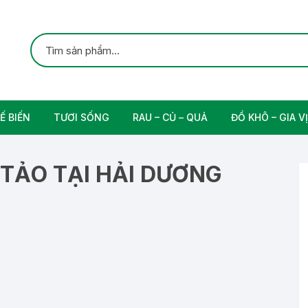
Ế BIẾN
TƯƠI SỐNG
RAU – CỦ – QUẢ
ĐỒ KHÔ – GIA VỊ
ắc
Gia cầm
Các Loại Trái Cây
Gia Vị Nấu Ăn
TẢO TẠI HẢI DƯƠNG
rung
Thịt bò tươi sạch
Nam
n