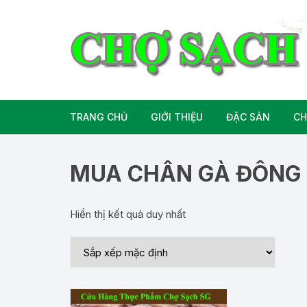
Chuyển
tới
nội
dung
TRANG CHỦ
GIỚI THIỆU
ĐẶC SẢN
CH
Liên hệ
Đặc Sản Miền B
MUA CHÂN GÀ ĐÔNG 
Đặc Sản Miền T
Hiển thị kết quả duy nhất
Đặc Sản Miền 
Rượu bia đặc sả