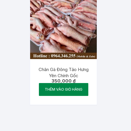
Chân Gà Đông Tảo Hưng
Yên Chính Gốc
350,000
₫
THÊM VÀO GIỎ HÀNG