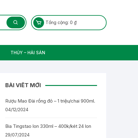
Tổng cộng:
0
₫
THỦY – HẢI SẢN
Thủy Sản – Cá nước ngọt
BÀI VIẾT MỚI
Rượu Mao Đài rồng đỏ – 1 triệu/chai 900ml.
04/12/2024
Bia Tingstao lon 330ml – 400k/két 24 lon
29/07/2024