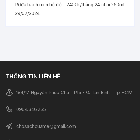
Rượu bách niên hồ đồ – 2400k/thùng 24 chai 250ml
29/07/2024
THÔNG TIN LIÊN HỆ
184/17 Nguyễn Phúc Chu - P15 - Q. Tân Bình - Tp HCM
0964.346.255
chosachcuame@gmail.com