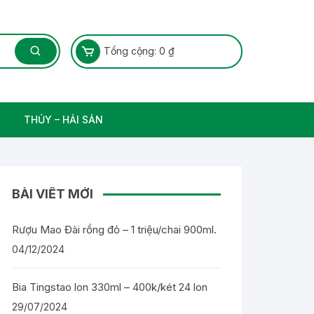
Tổng cộng:
0
₫
THỦY – HẢI SẢN
Thủy Sản – Cá nước ngọt
BÀI VIẾT MỚI
Rượu Mao Đài rồng đỏ – 1 triệu/chai 900ml.
04/12/2024
Bia Tingstao lon 330ml – 400k/két 24 lon
29/07/2024