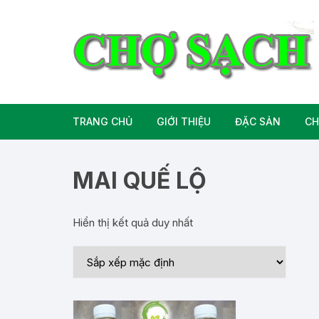
Chuyển
tới
nội
dung
TRANG CHỦ
GIỚI THIỆU
ĐẶC SẢN
CH
Liên hệ
Đặc Sản Miền B
MAI QUẾ LỘ
Đặc Sản Miền T
Hiển thị kết quả duy nhất
Đặc Sản Miền 
Rượu bia đặc sả