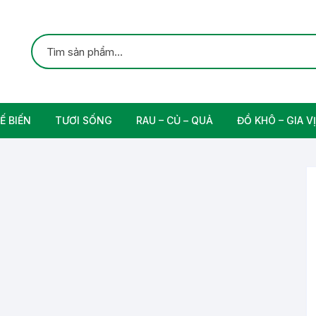
Ế BIẾN
TƯƠI SỐNG
RAU – CỦ – QUẢ
ĐỒ KHÔ – GIA VỊ
ắc
Gia cầm
Các Loại Trái Cây
Gia Vị Nấu Ăn
rung
Thịt bò tươi sạch
Nam
n