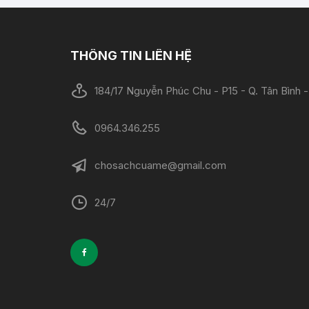
THÔNG TIN LIÊN HỆ
184/17 Nguyễn Phúc Chu - P15 - Q. Tân Bình
0964.346.255
chosachcuame@gmail.com
24/7