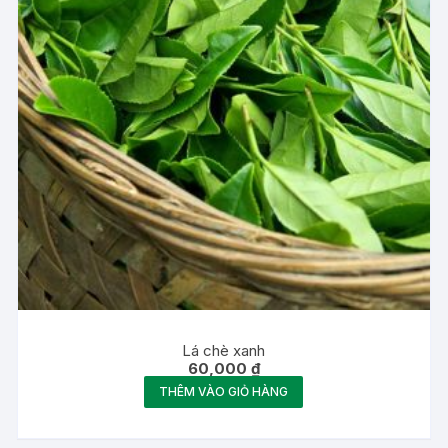
Lá chè xanh
60,000
₫
THÊM VÀO GIỎ HÀNG