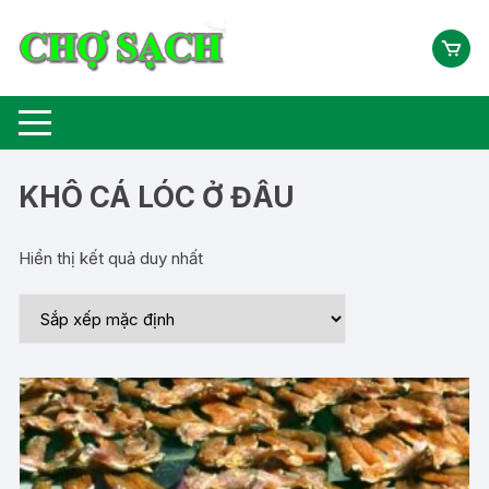
Chuyển
tới
nội
dung
KHÔ CÁ LÓC Ở ĐÂU
Hiển thị kết quả duy nhất