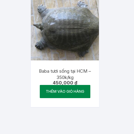
Baba tươi sống tại HCM –
350k/kg
450,000
₫
THÊM VÀO GIỎ HÀNG