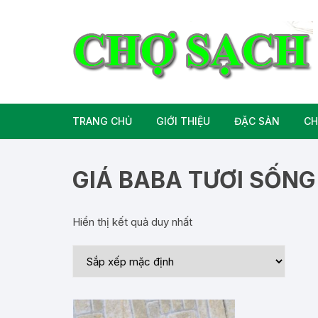
Chuyển
tới
nội
dung
TRANG CHỦ
GIỚI THIỆU
ĐẶC SẢN
CH
Liên hệ
Đặc Sản Miền B
GIÁ BABA TƯƠI SỐNG
Đặc Sản Miền T
Hiển thị kết quả duy nhất
Đặc Sản Miền 
Rượu bia đặc sả