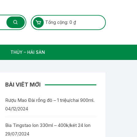
Tổng cộng:
0
₫
THỦY – HẢI SẢN
Thủy Sản – Cá nước ngọt
BÀI VIẾT MỚI
Rượu Mao Đài rồng đỏ – 1 triệu/chai 900ml.
04/12/2024
Bia Tingstao lon 330ml – 400k/két 24 lon
29/07/2024