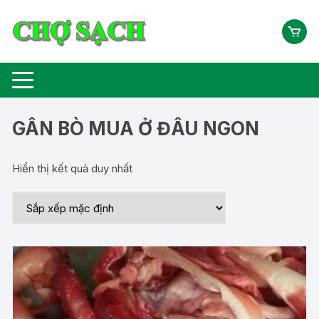
Chuyển
tới
nội
dung
GÂN BÒ MUA Ở ĐÂU NGON
Hiển thị kết quả duy nhất