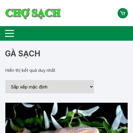
Chuyển
tới
nội
dung
GÀ SẠCH
Hiển thị kết quả duy nhất