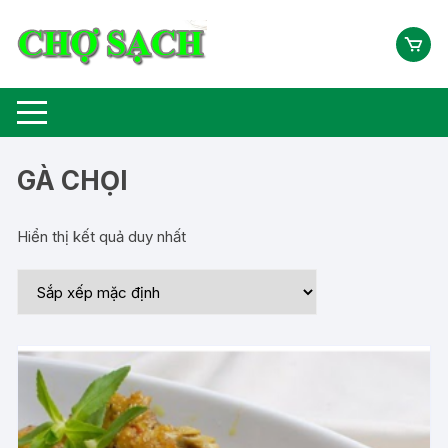
Chuyển
tới
nội
dung
GÀ CHỌI
Hiển thị kết quả duy nhất