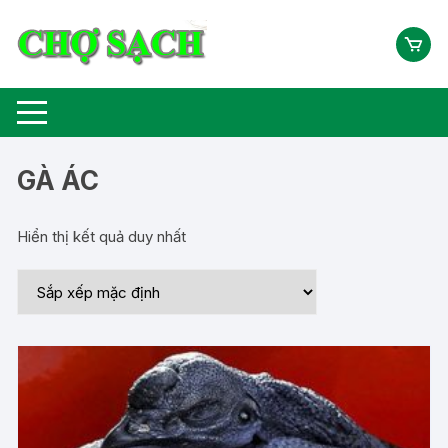
Chuyển
tới
nội
dung
GÀ ÁC
Hiển thị kết quả duy nhất