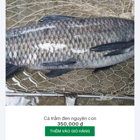
Cá trắm đen nguyên con
350,000
₫
THÊM VÀO GIỎ HÀNG