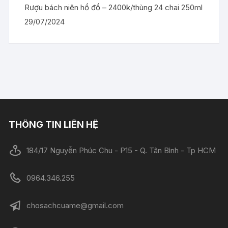
Rượu bách niên hồ đồ – 2400k/thùng 24 chai 250ml
29/07/2024
THÔNG TIN LIÊN HỆ
184/17 Nguyễn Phúc Chu - P15 - Q. Tân Bình - Tp HCM
0964.346.255
chosachcuame@gmail.com