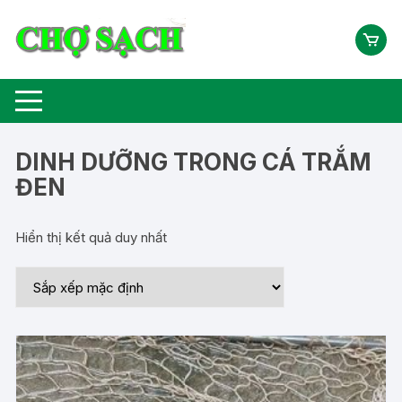
Chuyển
tới
nội
dung
DINH DƯỠNG TRONG CÁ TRẮM
ĐEN
Hiển thị kết quả duy nhất