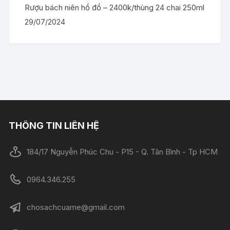
Rượu bách niên hồ đồ – 2400k/thùng 24 chai 250ml
29/07/2024
THÔNG TIN LIÊN HỆ
184/17 Nguyễn Phúc Chu - P15 - Q. Tân Bình - Tp HCM
0964.346.255
chosachcuame@gmail.com