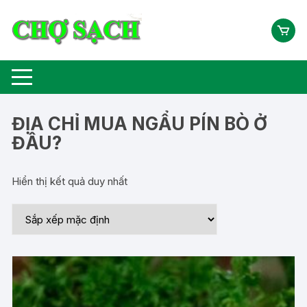
Chuyển
tới
nội
dung
ĐỊA CHỈ MUA NGẨU PÍN BÒ Ở
ĐÂU?
Hiển thị kết quả duy nhất