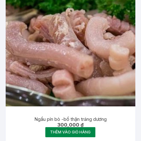
Ngẩu pín bò -bổ thận tráng dương
300,000
₫
THÊM VÀO GIỎ HÀNG