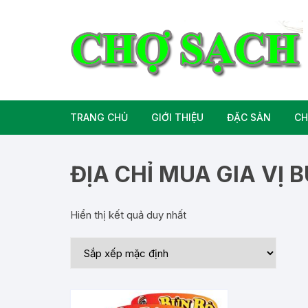
Chuyển
tới
nội
dung
TRANG CHỦ
GIỚI THIỆU
ĐẶC SẢN
CH
Liên hệ
Đặc Sản Miền B
ĐỊA CHỈ MUA GIA VỊ 
Đặc Sản Miền T
Hiển thị kết quả duy nhất
Đặc Sản Miền 
Rượu bia đặc sả