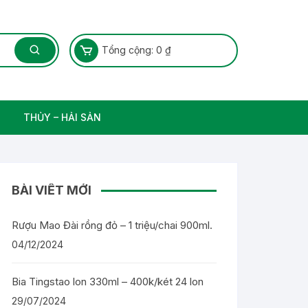
Tổng cộng:
0
₫
THỦY – HẢI SẢN
Thủy Sản – Cá nước ngọt
BÀI VIẾT MỚI
Rượu Mao Đài rồng đỏ – 1 triệu/chai 900ml.
04/12/2024
Bia Tingstao lon 330ml – 400k/két 24 lon
29/07/2024