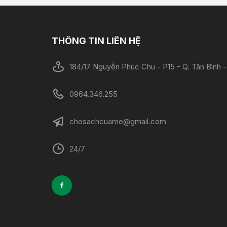
THÔNG TIN LIÊN HỆ
184/17 Nguyễn Phúc Chu - P15 - Q. Tân Bình
0964.346.255
chosachcuame@gmail.com
24/7