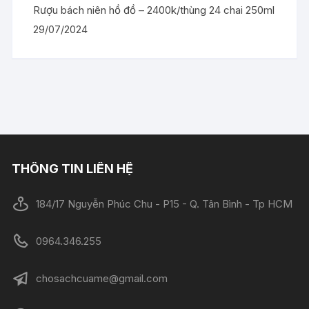
Rượu bách niên hồ đồ – 2400k/thùng 24 chai 250ml
29/07/2024
THÔNG TIN LIÊN HỆ
184/17 Nguyễn Phúc Chu - P15 - Q. Tân Bình - Tp HCM
0964.346.255
chosachcuame@gmail.com