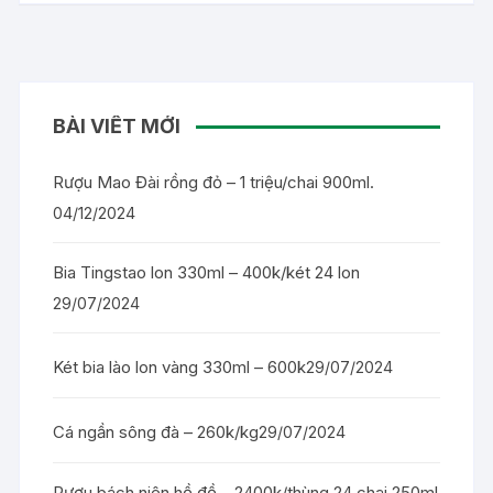
BÀI VIẾT MỚI
Rượu Mao Đài rồng đỏ – 1 triệu/chai 900ml.
04/12/2024
Bia Tingstao lon 330ml – 400k/két 24 lon
29/07/2024
Két bia lào lon vàng 330ml – 600k
29/07/2024
Cá ngần sông đà – 260k/kg
29/07/2024
Rượu bách niên hồ đồ – 2400k/thùng 24 chai 250ml